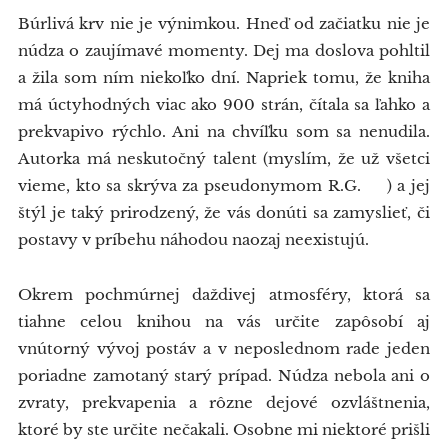
Búrlivá krv nie je výnimkou. Hneď od začiatku nie je
núdza o zaujímavé momenty. Dej ma doslova pohltil
a žila som ním niekoľko dní. Napriek tomu, že kniha
má úctyhodných viac ako 900 strán, čítala sa ľahko a
prekvapivo rýchlo. Ani na chvíľku som sa nenudila.
Autorka má neskutočný talent (myslím, že už všetci
vieme, kto sa skrýva za pseudonymom R.G. 😅) a jej
štýl je taký prirodzený, že vás donúti sa zamyslieť, či
postavy v príbehu náhodou naozaj neexistujú.
Okrem pochmúrnej daždivej atmosféry, ktorá sa
tiahne celou knihou na vás určite zapôsobí aj
vnútorný vývoj postáv a v neposlednom rade jeden
poriadne zamotaný starý prípad. Núdza nebola ani o
zvraty, prekvapenia a rôzne dejové ozvláštnenia,
ktoré by ste určite nečakali. Osobne mi niektoré prišli