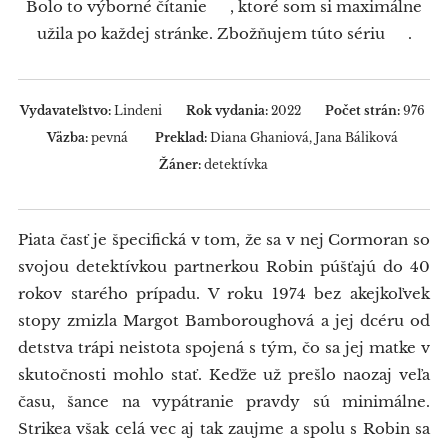
Bolo to výborné čítanie 👍, ktoré som si maximálne
užila po každej stránke. Zbožňujem túto sériu ❤️.
Vydavateľstvo:
Lindeni
Rok vydania:
2022
Počet strán:
976
Väzba:
pevná
Preklad:
Diana Ghaniová, Jana Báliková
Žáner:
detektívka
Piata časť je špecifická v tom, že sa v nej Cormoran so
svojou detektívkou partnerkou Robin púšťajú do 40
rokov starého prípadu. V roku 1974 bez akejkoľvek
stopy zmizla Margot Bamboroughová a jej dcéru od
detstva trápi neistota spojená s tým, čo sa jej matke v
skutočnosti mohlo stať. Keďže už prešlo naozaj veľa
času, šance na vypátranie pravdy sú minimálne.
Strikea však celá vec aj tak zaujme a spolu s Robin sa