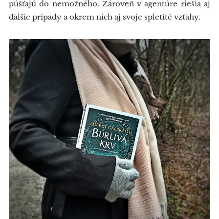
púšťajú do nemožného. Zároveň v agentúre riešia aj
ďalšie prípady a okrem nich aj svoje spletité vzťahy.