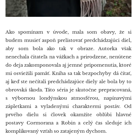
Ako spomínam v úvode, mala som obavy, že si
budem musieť aspoň prelistovať predchádzajúci diel,
aby som bola ako tak v obraze. Autorka však
nenechala čitateľa na vážkach a prirodzene, nenútene
do deja zakomponovala aj jemné pripomenutia, ktoré
mi osviežili pamäť. Kniha sa tak bezpochyby dá čítať,
aj keď ste nečítali predchádzajúce diely ale bola by to
obrovská škoda. Táto séria je skutočne prepracovaná,
s výbornou londýnskou atmosférou, napínavými
zápletkami a vyladenými charaktermi postáv. Od
prvého dielu si človek okamžite obľúbi hlavné
postavy Cormorana a Robin a celý čas sleduje ich
komplikovaný vzťah so zatajeným dychom.