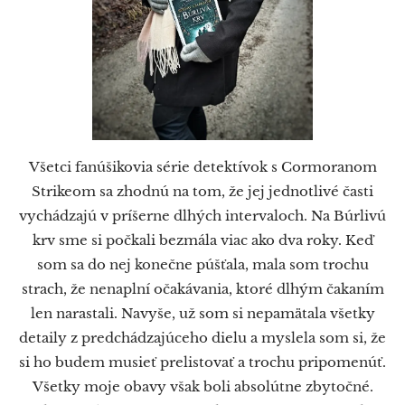
Všetci fanúšikovia série detektívok s Cormoranom
Strikeom sa zhodnú na tom, že jej jednotlivé časti
vychádzajú v príšerne dlhých intervaloch. Na Búrlivú
krv sme si počkali bezmála viac ako dva roky. Keď
som sa do nej konečne púšťala, mala som trochu
strach, že nenaplní očakávania, ktoré dlhým čakaním
len narastali. Navyše, už som si nepamätala všetky
detaily z predchádzajúceho dielu a myslela som si, že
si ho budem musieť prelistovať a trochu pripomenúť.
Všetky moje obavy však boli absolútne zbytočné.