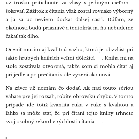
už trošku pritiahnuté za vlasy s jediným cieľom -
šokovať. Zážitok z čítania však zostal rovnako výborný
a ja sa už neviem dočkať ďalšej časti. Dúfam, že
okolnosti budú priaznivé a tentokrát na ňu nebudeme
čakať tak dlho.
Oceniť musím aj kvalitnú väzbu, ktorá je obzvlášť pri
takto hrubých knihách veľmi dôležitá 👍. Kniha mi na
stole zostávala otvorená, takže som si mohla čítať aj
pri jedle a po prečítaní stále vyzerá ako nová.
Na záver už nemám čo dodať. Ak nad touto sériou
váhate pre jej rozsah, robíte obrovskú chybu. V tomto
prípade ide totiž kvantita ruka v ruke s kvalitou a
ľahko sa môže stať, že pri čítaní tejto knihy trhnete
svoj osobný rekord v rýchlosti čítania 😆.