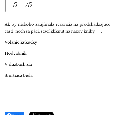
5⭐/5⭐
Ak by niekoho zaujímala recenzia na predchádzajúce
časti, nech sa páči, stačí kliknúť na názov knihy 😉:
Volanie kukučky
Hodvábnik
V službách zla
Smrtiaca biela