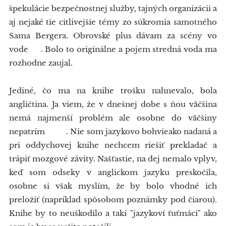
špekulácie bezpečnostnej služby, tajných organizácii a
aj nejaké tie citlivejšie témy zo súkromia samotného
Sama Bergera. Obrovské plus dávam za scény vo
vode 👍. Bolo to originálne a pojem stredná voda ma
rozhodne zaujal.
Jediné, čo ma na knihe trošku nahnevalo, bola
angličtina. Ja viem, že v dnešnej dobe s ňou väčšina
nemá najmenší problém ale osobne do väčšiny
nepatrím 😅🤪. Nie som jazykovo bohvieako nadaná a
pri oddychovej knihe nechcem riešiť prekladač a
trápiť mozgové závity. Našťastie, na dej nemalo vplyv,
keď som odseky v anglickom jazyku preskočila,
osobne si však myslím, že by bolo vhodné ich
preložiť (napríklad spôsobom poznámky pod čiarou).
Knihe by to neuškodilo a takí "jazykoví ťuťmáci" ako