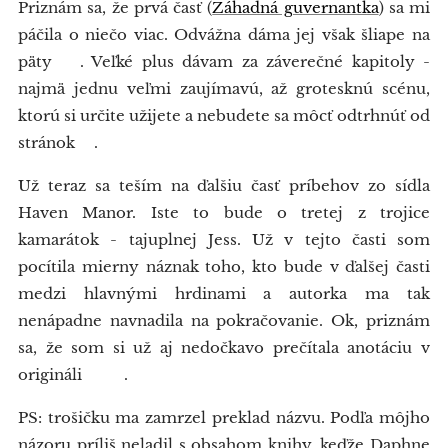
Priznám sa, že prvá časť (
Záhadná guvernantka
) sa mi
páčila o niečo viac. Odvážna dáma jej však šliape na
päty😉. Veľké plus dávam za záverečné kapitoly -
najmä jednu veľmi zaujímavú, až grotesknú scénu,
ktorú si určite užijete a nebudete sa môcť odtrhnúť od
stránok😅.
Už teraz sa teším na ďalšiu časť príbehov zo sídla
Haven Manor. Iste to bude o tretej z trojice
kamarátok - tajuplnej Jess. Už v tejto časti som
pocítila mierny náznak toho, kto bude v ďalšej časti
medzi hlavnými hrdinami a autorka ma tak
nenápadne navnadila na pokračovanie. Ok, priznám
sa, že som si už aj nedočkavo prečítala anotáciu v
origináli 😊😍.
PS: trošičku ma zamrzel preklad názvu. Podľa môjho
názoru príliš neladil s obsahom knihy, keďže Daphne