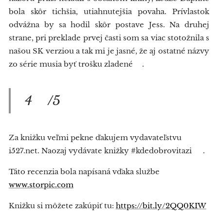
bola skôr tichšia, utiahnutejšia povaha. Prívlastok
odvážna by sa hodil skôr postave Jess. Na druhej
strane, pri preklade prvej časti som sa viac stotožnila s
našou SK verziou a tak mi je jasné, že aj ostatné názvy
zo série musia byť trošku zladené🤷‍♀️.
4⭐/5⭐
Za knižku veľmi pekne ďakujem vydavateľstvu
i527.net. Naozaj vydávate knižky #kdedobrovitazi ❤️.
Táto recenzia bola napísaná vďaka službe
www.storpic.com
Knižku si môžete zakúpiť tu:
https://bit.ly/2QQ0KIW