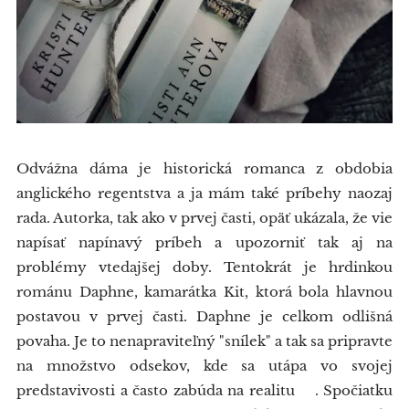
Odvážna dáma je historická romanca z obdobia
anglického regentstva a ja mám také príbehy naozaj
rada. Autorka, tak ako v prvej časti, opäť ukázala, že vie
napísať napínavý príbeh a upozorniť tak aj na
problémy vtedajšej doby. Tentokrát je hrdinkou
románu Daphne, kamarátka Kit, ktorá bola hlavnou
postavou v prvej časti. Daphne je celkom odlišná
povaha. Je to nenapraviteľný "snílek" a tak sa pripravte
na množstvo odsekov, kde sa utápa vo svojej
predstavivosti a často zabúda na realitu😅. Spočiatku