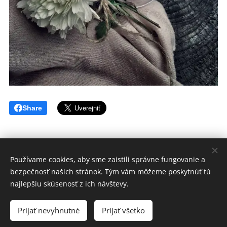
Share
Používame cookies, aby sme zaistili správne fungovanie a
bezpečnosť našich stránok. Tým vám môžeme poskytnúť tú
Otvorená kniha - knižný blog
najlepšiu skúsenosť z ich návštevy.
Všetky práva vyhradené 2019
Prijať nevyhnutné
Prijať všetko
Vytvorené službou
Webnode
Cookies