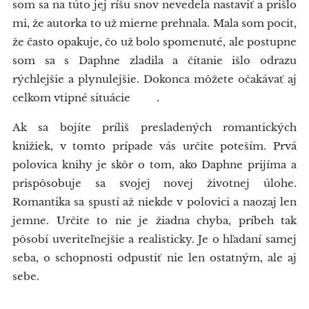
som sa na túto jej ríšu snov nevedela nastaviť a prišlo
mi, že autorka to už mierne prehnala. Mala som pocit,
že často opakuje, čo už bolo spomenuté, ale postupne
som sa s Daphne zladila a čítanie išlo odrazu
rýchlejšie a plynulejšie. Dokonca môžete očakávať aj
celkom vtipné situácie😀👍.
Ak sa bojíte príliš presladených romantických
knižiek, v tomto prípade vás určite poteším. Prvá
polovica knihy je skôr o tom, ako Daphne prijíma a
prispôsobuje sa svojej novej životnej úlohe.
Romantika sa spustí až niekde v polovici a naozaj len
jemne. Určite to nie je žiadna chyba, príbeh tak
pôsobí uveriteľnejšie a realisticky. Je o hľadaní samej
seba, o schopnosti odpustiť nie len ostatným, ale aj
sebe.