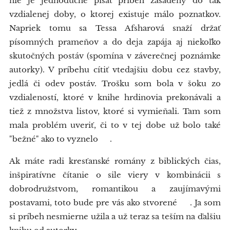
nie je jednoduché písať príbeh zasadený do tak
vzdialenej doby, o ktorej existuje málo poznatkov.
Napriek tomu sa Tessa Afsharová snaží držať
písomných prameňov a do deja zapája aj niekoľko
skutočných postáv (spomína v záverečnej poznámke
autorky). V príbehu cítiť vtedajšiu dobu cez stavby,
jedlá či odev postáv. Trošku som bola v šoku zo
vzdialeností, ktoré v knihe hrdinovia prekonávali a
tiež z množstva listov, ktoré si vymieňali. Tam som
mala problém uveriť, či to v tej dobe už bolo také
"bežné" ako to vyznelo 🤷‍♀️.
Ak máte radi kresťanské romány z biblických čias,
inšpiratívne čítanie o sile viery v kombinácii s
dobrodružstvom, romantikou a zaujímavými
postavami, toto bude pre vás ako stvorené 😉. Ja som
si príbeh nesmierne užila a už teraz sa teším na ďalšiu