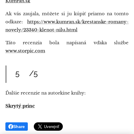
Kumran.sk
Ak vás zaujala, môžete si ju kúpiť priamo na tomto
odkaze:
https://www.kumran.sk/krestanske-romany-
novely/23340-klenot-nilu.html
Táto recenzia bola napísaná vďaka službe
www.storpic.com
5⭐/5⭐
Ďalšie recenzie na autorkine knihy:
Skrytý princ
Share