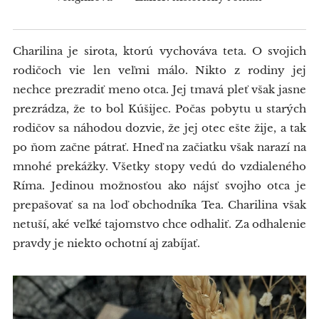
Charilina je sirota, ktorú vychováva teta. O svojich
rodičoch vie len veľmi málo. Nikto z rodiny jej
nechce prezradiť meno otca. Jej tmavá pleť však jasne
prezrádza, že to bol Kúšijec. Počas pobytu u starých
rodičov sa náhodou dozvie, že jej otec ešte žije, a tak
po ňom začne pátrať. Hneď na začiatku však narazí na
mnohé prekážky. Všetky stopy vedú do vzdialeného
Ríma. Jedinou možnosťou ako nájsť svojho otca je
prepašovať sa na loď obchodníka Tea. Charilina však
netuší, aké veľké tajomstvo chce odhaliť. Za odhalenie
pravdy je niekto ochotní aj zabíjať.