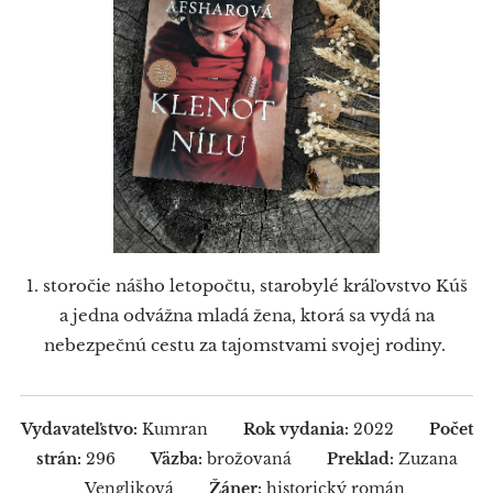
1. storočie nášho letopočtu, starobylé kráľovstvo Kúš
a jedna odvážna mladá žena, ktorá sa vydá na
nebezpečnú cestu za tajomstvami svojej rodiny.
Vydavateľstvo:
Kumran
Rok vydania:
2022
Počet
strán:
296
Väzba:
brožovaná
Preklad:
Zuzana
Vengliková
Žáner:
historický román