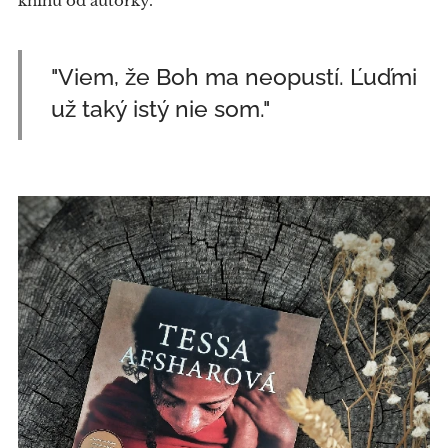
knihu od autorky.
"Viem, že Boh ma neopustí. Ľuďmi
už taký istý nie som."