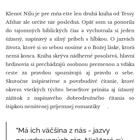
Klenot Nílu je pre mňa ešte len druhá kniha od Tessy
Afshar ale určite nie posledná. Opäť som sa ponorila
do tajomných biblických čias a vychutnala si jeden
úžasný, napínavý a silný príbeh s hĺbkou. O jazvách
života, ktoré si so sebou nosíme a o Božej láske, ktorá
nemá konca. Kniha skrýva nádherné posolstvá, hlavní
hrdinovia si prechádzajú osobnou premenou a vďaka
ceste za pravdou spoznávajú aj pravdu o sebe.
Skutočne inšpiratívne a povzbudivé čítanie, ktoré
okrem všetkých týchto benefitov prináša aj úžasný
zážitok z napínavého dobrodružného čítania so
štipkou nenútenej príjemnej romantiky ❤️.
"Má ich väčšina z nás - jazvy