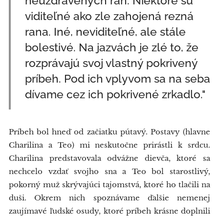
neuzdravených rán. Niektoré sú
viditeľné ako zle zahojená rezná
rana. Iné, neviditeľné, ale stále
bolestivé. Na jazvách je zlé to, že
rozprávajú svoj vlastný pokrivený
príbeh. Pod ich vplyvom sa na seba
dívame cez ich pokrivené zrkadlo."
Príbeh bol hneď od začiatku pútavý. Postavy (hlavne
Charilina a Teo) mi neskutočne prirástli k srdcu.
Charilina predstavovala odvážne dievča, ktoré sa
nechcelo vzdať svojho sna a Teo bol starostlivý,
pokorný muž skrývajúci tajomstvá, ktoré ho tlačili na
duši. Okrem nich spoznávame ďalšie nemenej
zaujímavé ľudské osudy, ktoré príbeh krásne doplnili