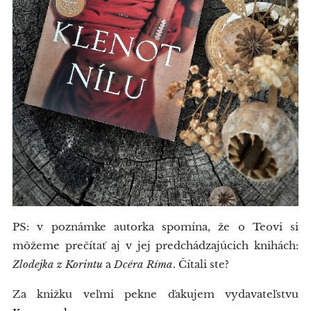
PS: v poznámke autorka spomína, že o Teovi si
môžeme prečítať aj v jej predchádzajúcich knihách:
Zlodejka z Korintu
a
Dcéra Ríma
. Čítali ste?
Za knižku veľmi pekne ďakujem vydavateľstvu