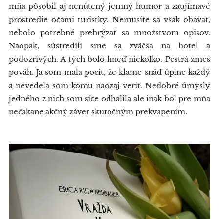
mňa pôsobil aj nenútený jemný humor a zaujímavé
prostredie očami turistky. Nemusíte sa však obávať,
nebolo potrebné prehrýzať sa množstvom opisov.
Naopak, sústredili sme sa zväčša na hotel a
podozrivých. A tých bolo hneď niekoľko. Pestrá zmes
pováh. Ja som mala pocit, že klame snáď úplne každý
a nevedela som komu naozaj veriť. Nedobré úmysly
jedného z nich som síce odhalila ale inak bol pre mňa
nečakane akčný záver skutočným prekvapením.