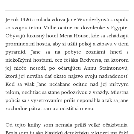
Je rok 1926 a mladá vdova Jane Wunderlyová sa spolu
so svojou tetou Millie ocitne na dovolenke v Egypte.
Obývajú luxusný hotel Mena House, kde sa schádzajú
prominentní hostia, aby si užili pokoj a zábavu v tieni
pyramíd. Jane sa na pobyte zoznámi hneď s
niekoľkými hosťami, cez fešáka Redversa, na ktorom
jej niečo nesedí, po očarujúcu Annu Staintonovú,
ktorá jej neváha dať okato najavo svoju nadradenosť.
Keď sa však Jane nečakane ocitne nad jej mŕtvym
telom, nechtiac sa stane podozrivou z vraždy. Miestna
polícia sa s vyšetrovaním príliš neponáhľa a tak sa Jane
rozhodne pátrať sama a očistiť si meno.
Od tejto knihy som nemala príliš veľké očakávania.
Brala som ju ako klasickú detektívku, v ktorej ma čaká