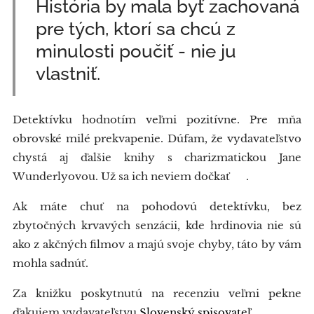
História by mala byť zachovaná
pre tých, ktorí sa chcú z
minulosti poučiť - nie ju
vlastniť.
Detektívku hodnotím veľmi pozitívne. Pre mňa
obrovské milé prekvapenie. Dúfam, že vydavateľstvo
chystá aj ďalšie knihy s charizmatickou Jane
Wunderlyovou. Už sa ich neviem dočkať 🥰.
Ak máte chuť na pohodovú detektívku, bez
zbytočných krvavých senzácii, kde hrdinovia nie sú
ako z akčných filmov a majú svoje chyby, táto by vám
mohla sadnúť.
Za knižku poskytnutú na recenziu veľmi pekne
ďakujem vydavateľstvu
Slovenský spisovateľ.