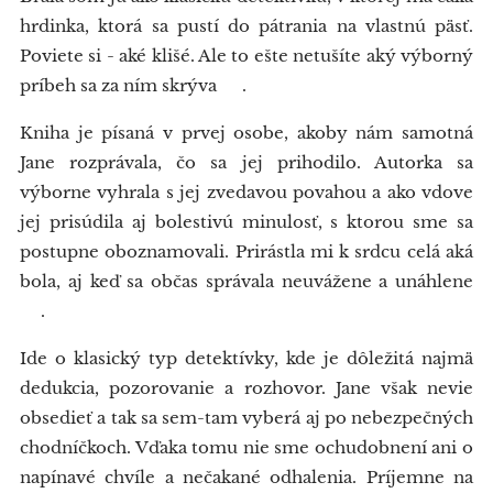
hrdinka, ktorá sa pustí do pátrania na vlastnú päsť.
Poviete si - aké klišé. Ale to ešte netušíte aký výborný
príbeh sa za ním skrýva 😉.
Kniha je písaná v prvej osobe, akoby nám samotná
Jane rozprávala, čo sa jej prihodilo. Autorka sa
výborne vyhrala s jej zvedavou povahou a ako vdove
jej prisúdila aj bolestivú minulosť, s ktorou sme sa
postupne oboznamovali. Prirástla mi k srdcu celá aká
bola, aj keď sa občas správala neuvážene a unáhlene
😅.
Ide o klasický typ detektívky, kde je dôležitá najmä
dedukcia, pozorovanie a rozhovor. Jane však nevie
obsedieť a tak sa sem-tam vyberá aj po nebezpečných
chodníčkoch. Vďaka tomu nie sme ochudobnení ani o
napínavé chvíle a nečakané odhalenia. Príjemne na