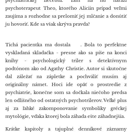
psychiatrickej liečebni. Tam na ňu narazí
psychoterapeut Theo, ktorého Aliciin prípad veľmi
zaujíma a rozhodne sa prelomiť jej mlčanie a donútiť
ju hovoriť. Kde sa však skrýva pravda?
Tichá pacientka ma dostala 😱. Bola to perfektne
vyskladaná skladačka - presne ako sa píše na konci
knihy - psychologický triler s detektívnym
podtónom ako od Agathy Christie. Autor si skutočne
dal záležať na zápletke a pochváliť musím aj
originálny námet. Hoci ide opäť o prostredie z
psychiatrie, konečne som sa dočkala niečoho predsa
len odlišného od ostatných psychotrilerov. Veľké plus
aj za ľahké zakomponovanie symboliky gréckej
mytológie, vďaka ktorej bola záhada ešte záhadnejšia.
Krátke kapitoly a tajuplné denníkové záznamy