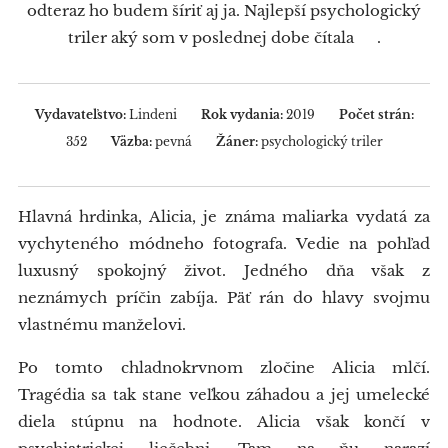
odteraz ho budem šíriť aj ja. Najlepší psychologický
triler aký som v poslednej dobe čítala 👍.
Vydavateľstvo:
Lindeni
Rok vydania:
2019
Počet strán:
352
Väzba:
pevná
Žáner:
psychologický triler
Hlavná hrdinka, Alicia, je známa maliarka vydatá za
vychyteného módneho fotografa. Vedie na pohľad
luxusný spokojný život. Jedného dňa však z
neznámych príčin zabíja. Päť rán do hlavy svojmu
vlastnému manželovi.
Po tomto chladnokrvnom zločine Alicia mlčí.
Tragédia sa tak stane veľkou záhadou a jej umelecké
diela stúpnu na hodnote. Alicia však končí v