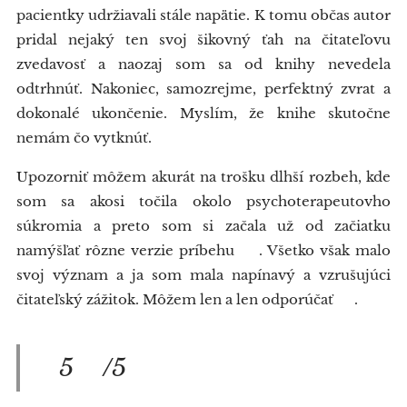
pacientky udržiavali stále napätie. K tomu občas autor
pridal nejaký ten svoj šikovný ťah na čitateľovu
zvedavosť a naozaj som sa od knihy nevedela
odtrhnúť. Nakoniec, samozrejme, perfektný zvrat a
dokonalé ukončenie. Myslím, že knihe skutočne
nemám čo vytknúť.
Upozorniť môžem akurát na trošku dlhší rozbeh, kde
som sa akosi točila okolo psychoterapeutovho
súkromia a preto som si začala už od začiatku
namýšľať rôzne verzie príbehu 🙈. Všetko však malo
svoj význam a ja som mala napínavý a vzrušujúci
čitateľský zážitok. Môžem len a len odporúčať 😉.
5⭐/5⭐