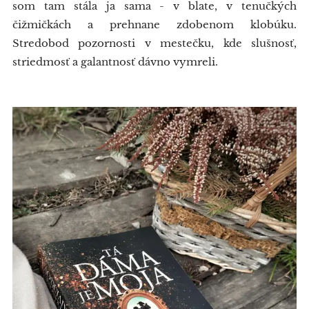
som tam stála ja sama - v blate, v tenučkých
čižmičkách a prehnane zdobenom klobúku.
Stredobod pozornosti v mestečku, kde slušnosť,
striedmosť a galantnosť dávno vymreli.