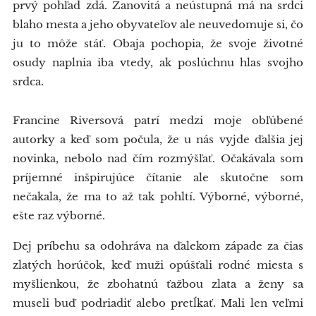
prvý pohľad zdá. Zanovitá a neústupná má na srdci
blaho mesta a jeho obyvateľov ale neuvedomuje si, čo
ju to môže stáť. Obaja pochopia, že svoje životné
osudy naplnia iba vtedy, ak poslúchnu hlas svojho
srdca.
Francine Riversová patrí medzi moje obľúbené
autorky a keď som počula, že u nás vyjde ďalšia jej
novinka, nebolo nad čím rozmýšľať. Očakávala som
príjemné inšpirujúce čítanie ale skutočne som
nečakala, že ma to až tak pohltí. Výborné, výborné,
ešte raz výborné.
Dej príbehu sa odohráva na ďalekom západe za čias
zlatých horúčok, keď muži opúšťali rodné miesta s
myšlienkou, že zbohatnú ťažbou zlata a ženy sa
museli buď podriadiť alebo pretĺkať. Mali len veľmi