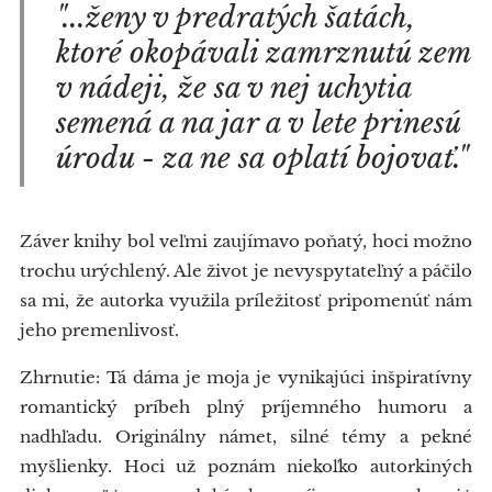
"...ženy v predratých šatách,
ktoré okopávali zamrznutú zem
v nádeji, že sa v nej uchytia
semená a na jar a v lete prinesú
úrodu - za ne sa oplatí bojovať."
Záver knihy bol veľmi zaujímavo poňatý, hoci možno
trochu urýchlený. Ale život je nevyspytateľný a páčilo
sa mi, že autorka využila príležitosť pripomenúť nám
jeho premenlivosť.
Zhrnutie: Tá dáma je moja je vynikajúci inšpiratívny
romantický príbeh plný príjemného humoru a
nadhľadu. Originálny námet, silné témy a pekné
myšlienky. Hoci už poznám niekoľko autorkiných