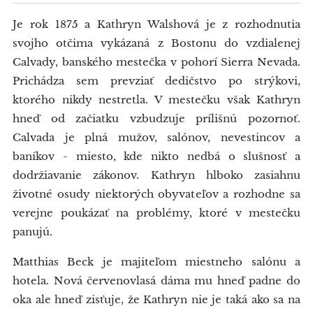
Je rok 1875 a Kathryn Walshová je z rozhodnutia
svojho otčima vykázaná z Bostonu do vzdialenej
Calvady, banského mestečka v pohorí Sierra Nevada.
Prichádza sem prevziať dedičstvo po strýkovi,
ktorého nikdy nestretla. V mestečku však Kathryn
hneď od začiatku vzbudzuje prílišnú pozornoť.
Calvada je plná mužov, salónov, nevestincov a
baníkov - miesto, kde nikto nedbá o slušnosť a
dodržiavanie zákonov. Kathryn hlboko zasiahnu
životné osudy niektorých obyvateľov a rozhodne sa
verejne poukázať na problémy, ktoré v mestečku
panujú.
Matthias Beck je majiteľom miestneho salónu a
hotela. Nová červenovlasá dáma mu hneď padne do
oka ale hneď zisťuje, že Kathryn nie je taká ako sa na