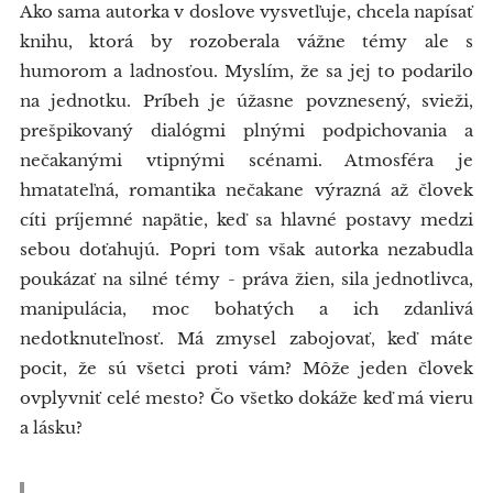
Ako sama autorka v doslove vysvetľuje, chcela napísať
knihu, ktorá by rozoberala vážne témy ale s
humorom a ladnosťou. Myslím, že sa jej to podarilo
na jednotku. Príbeh je úžasne povznesený, svieži,
prešpikovaný dialógmi plnými podpichovania a
nečakanými vtipnými scénami. Atmosféra je
hmatateľná, romantika nečakane výrazná až človek
cíti príjemné napätie, keď sa hlavné postavy medzi
sebou doťahujú. Popri tom však autorka nezabudla
poukázať na silné témy - práva žien, sila jednotlivca,
manipulácia, moc bohatých a ich zdanlivá
nedotknuteľnosť. Má zmysel zabojovať, keď máte
pocit, že sú všetci proti vám? Môže jeden človek
ovplyvniť celé mesto? Čo všetko dokáže keď má vieru
a lásku?