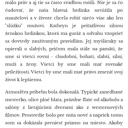
málo práv a aj tie sa často svadbou rušili. Nie je sa čo
čudovať, že naša hlavná hrdinka netúžila po
manželovi a v živote chcela robiť niečo viac ako len
"slúžku" mužovi. Kathryn je príťažlivou silnou
ženskou hrdinkou, ktorá ma guráž a odvahu vzoprieť
sa dovtedy zaužívaným pravidlám. Jej myšlienky sa
opierali o slabých, pričom mala stále na pamäti, že
sme si všetci rovní - chudobní, bohatí, slabší, silní,
muži a ženy. Všetci by sme mali mať rovnaké
príležitosti. Všetci by sme mali mať právo zmeniť svoj
život k lepšiemu.
Atmosféra príbehu bola dokonalá. Typické zanedbané
mestečko, ulice plné blata, prázdne fľaše od alkoholu a
salóny z lietajúcimi dverami ako z westernových
filmov. Prostredie bolo pre mňa nové a napriek tomu
som sa dokázala preniesť priamo na miesto. Akoby