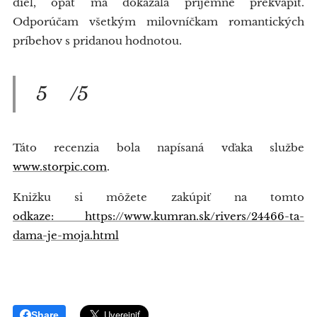
diel, opäť ma dokázala príjemne prekvapiť.
Odporúčam všetkým milovníčkam romantických
príbehov s pridanou hodnotou.
5⭐/5⭐
Táto recenzia bola napísaná vďaka službe
www.storpic.com
.
Knižku si môžete zakúpiť na tomto
odkaze: https://www.kumran.sk/rivers/24466-ta-
dama-je-moja.html
Share