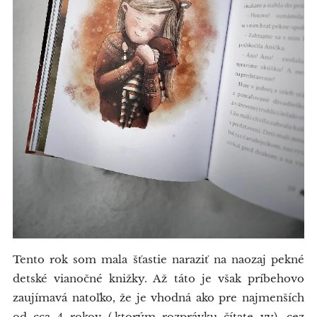
Tento rok som mala šťastie naraziť na naozaj pekné
detské vianočné knižky. Až táto je však príbehovo
zaujímavá natoľko, že je vhodná ako pre najmenších
od cca 4 rokov (,ktorým rozprávku čítate vy), cez