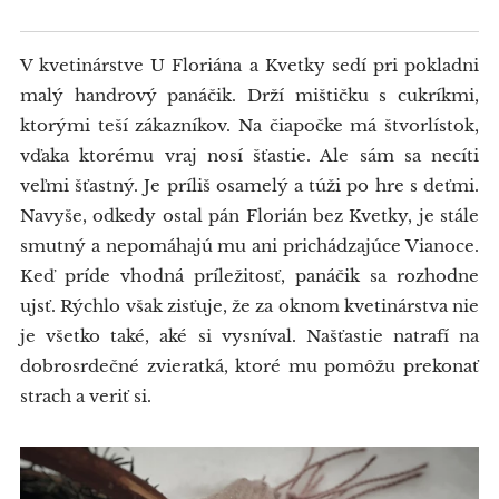
V kvetinárstve U Floriána a Kvetky sedí pri pokladni
malý handrový panáčik. Drží mištičku s cukríkmi,
ktorými teší zákazníkov. Na čiapočke má štvorlístok,
vďaka ktorému vraj nosí šťastie. Ale sám sa necíti
veľmi šťastný. Je príliš osamelý a túži po hre s deťmi.
Navyše, odkedy ostal pán Florián bez Kvetky, je stále
smutný a nepomáhajú mu ani prichádzajúce Vianoce.
Keď príde vhodná príležitosť, panáčik sa rozhodne
ujsť. Rýchlo však zisťuje, že za oknom kvetinárstva nie
je všetko také, aké si vysníval. Našťastie natrafí na
dobrosrdečné zvieratká, ktoré mu pomôžu prekonať
strach a veriť si.