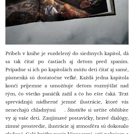
Príbeh v knihe je rozdelený do siedmych kapitol, dá
sa tak čítať po častiach aj deťom pred spaním.
Prípadne si ich po kapitolách môžu deti čítať aj samé,
písmenká sú dostatočne veľké. Každá jedna kapitola
končí príjemne a umožňuje deťom rozmýšľať nad
tým, čo všetko panáčik zažil a čo ho ešte čaká. Text
sprevádzajú nádherné jemné ilustrácie, ktoré vás
nenechajú chladnými 🥰.
Šťastíčko
si určite obľúbite
vy aj vaše deti. Zaujímavé postavičky, hravé dialógy,
zimné prostredie, ilustrácie aj atmosféra sú dokonalo