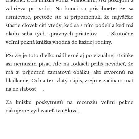
zladené. Celá knižka vonia Vianocami, srší pokojom a
zahrieva pri srdci. Na konci sa pristihnete, že sa
usmievate, pretože ste si pripomenuli, že najväčšie
šťastie človek cíti vtedy, keď sa s ním podelí a keď má
okolo seba tých správnych priateľov ❤️. Skutočne
veľmi pekná knižka vhodná do každej rodiny.
PS: Že je toto dielko nádherné aj po vizuálnej stránke
asi nemusím písať. Ale na fotkách príliš nevidieť, že
má aj príjemnú zamatovú obálku, ako stvorenú na
hladkanie. Och a ten zlatý nápis, zrejme začínam mať
na ne slabosť 😅.
Za knižku poskytnutú na recenziu veľmi pekne
ďakujeme vydavateľstvu
Slová.