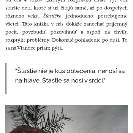
staršie deti, ktoré si už čítajú samé, až po dospelých
rôzneho veku.
Šťastíčko
, jednoducho, potrebujeme
všetci. Táto knižka v nás dokáže zanechať príjemný
pocit, povzbudiť, pozdvihnúť a aspoň na chvíľu
rozptýliť problémy. Dokonalé pohladenie po duši. To
sa na Vianoce priam pýta.
"Šťastie nie je kus oblečenia, nenosí sa
na hlave. Šťastie sa nosí v srdci."