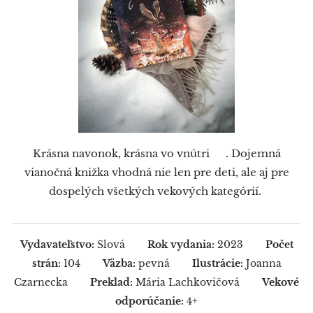
Krásna navonok, krásna vo vnútri ❤️. Dojemná
vianočná knižka vhodná nie len pre deti, ale aj pre
dospelých všetkých vekových kategórií.
Vydavateľstvo:
Slová
Rok vydania:
2023
Počet
strán:
104
Väzba:
pevná
Ilustrácie:
Joanna
Czarnecka
Preklad:
Mária Lachkovičová
Vekové
odporúčanie:
4+