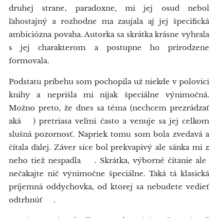
druhej strane, paradoxne, mi jej osud nebol
ľahostajný a rozhodne ma zaujala aj jej špecifická
ambiciózna povaha. Autorka sa skrátka krásne vyhrala
s jej charakterom a postupne ho prirodzene
formovala.
Podstatu príbehu som pochopila už niekde v polovici
knihy a neprišla mi nijak špeciálne výnimočná.
Možno preto, že dnes sa téma (nechcem prezrádzať
aká😉) pretriasa veľmi často a venuje sa jej celkom
slušná pozornosť. Napriek tomu som bola zvedavá a
čítala ďalej. Záver síce bol prekvapivý ale sánka mi z
neho tiež nespadla 🤷‍♀. Skrátka, výborné čítanie ale
nečakajte nič výnimočne špeciálne. Taká tá klasická
príjemná oddychovka, od ktorej sa nebudete vedieť
odtrhnúť 😉.