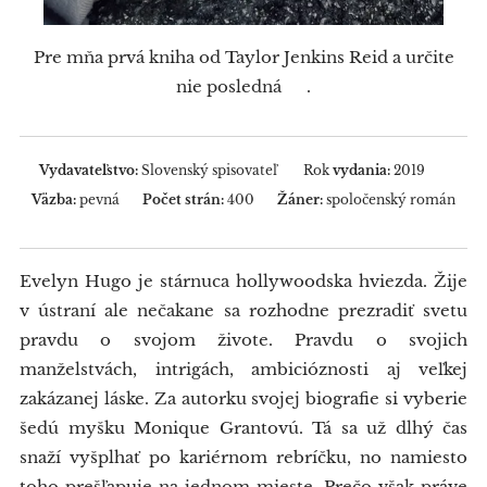
Pre mňa prvá kniha od Taylor Jenkins Reid a určite
nie posledná ☺.
Vydavateľstvo:
Slovenský spisovateľ Rok
vydania:
2019
Väzba:
pevná
Počet strán:
400
Žáner:
spoločenský román
Evelyn Hugo je stárnuca hollywoodska hviezda. Žije
v ústraní ale nečakane sa rozhodne prezradiť svetu
pravdu o svojom živote. Pravdu o svojich
manželstvách, intrigách, ambicióznosti aj veľkej
zakázanej láske. Za autorku svojej biografie si vyberie
šedú myšku Monique Grantovú. Tá sa už dlhý čas
snaží vyšplhať po kariérnom rebríčku, no namiesto
toho prešľapuje na jednom mieste. Prečo však práve