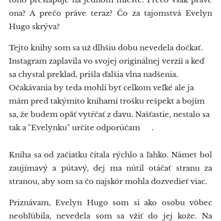
ona? A prečo práve teraz? Čo za tajomstvá Evelyn
Hugo skrýva?
Tejto knihy som sa už dlhšiu dobu nevedela dočkať.
Instagram zaplavila vo svojej originálnej verzii a keď
sa chystal preklad, prišla ďalšia vlna nadšenia.
Očakávania by teda mohli byť celkom veľké ale ja
mám pred takýmito knihami trošku rešpekt a bojím
sa, že budem opäť vytŕčať z davu. Našťastie, nestalo sa
tak a "Evelynku" určite odporúčam 👍.
Kniha sa od začiatku čítala rýchlo a ľahko. Námet bol
zaujímavý a pútavý, dej ma nútil otáčať stranu za
stranou, aby som sa čo najskôr mohla dozvedieť viac.
Priznávam, Evelyn Hugo som si ako osobu vôbec
neobľúbila, nevedela som sa vžiť do jej kože. Na