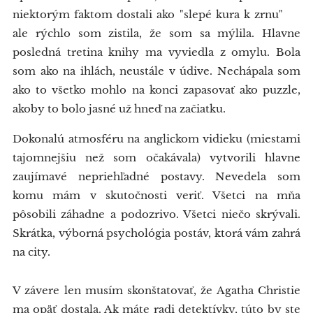
niektorým faktom dostali ako "slepé kura k zrnu" 😅
ale rýchlo som zistila, že som sa mýlila. Hlavne
posledná tretina knihy ma vyviedla z omylu. Bola
som ako na ihlách, neustále v údive. Nechápala som
ako to všetko mohlo na konci zapasovať ako puzzle,
akoby to bolo jasné už hneď na začiatku.
Dokonalú atmosféru na anglickom vidieku (miestami
tajomnejšiu než som očakávala) vytvorili hlavne
zaujímavé nepriehľadné postavy. Nevedela som
komu mám v skutočnosti veriť. Všetci na mňa
pôsobili záhadne a podozrivo. Všetci niečo skrývali.
Skrátka, výborná psychológia postáv, ktorá vám zahrá
na city.
V závere len musím skonštatovať, že Agatha Christie
ma opäť dostala. Ak máte radi detektívky, túto by ste