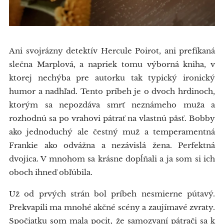
Ani svojrázny detektív Hercule Poirot, ani prefíkaná
slečna Marplová, a napriek tomu výborná kniha, v
ktorej nechýba pre autorku tak typický ironický
humor a nadhľad. Tento príbeh je o dvoch hrdinoch,
ktorým sa nepozdáva smrť neznámeho muža a
rozhodnú sa po vrahovi pátrať na vlastnú päsť. Bobby
ako jednoduchý ale čestný muž a temperamentná
Frankie ako odvážna a nezávislá žena. Perfektná
dvojica. V mnohom sa krásne dopĺňali a ja som si ich
oboch ihneď obľúbila.
Už od prvých strán bol príbeh nesmierne pútavý.
Prekvapili ma mnohé akčné scény a zaujímavé zvraty.
Spočiatku som mala pocit, že samozvaní pátrači sa k