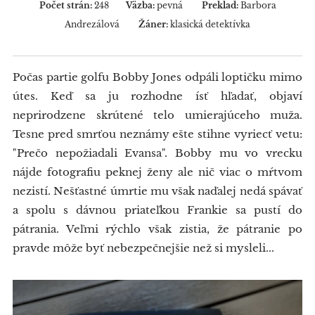
Počet strán:
248
Väzba:
pevná
Preklad:
Barbora
Andrezálová
Žáner:
klasická detektívka
Počas partie golfu Bobby Jones odpáli loptičku mimo
útes. Keď sa ju rozhodne ísť hľadať, objaví
neprirodzene skrútené telo umierajúceho muža.
Tesne pred smrťou neznámy ešte stihne vyriecť vetu:
"Prečo nepožiadali Evansa". Bobby mu vo vrecku
nájde fotografiu peknej ženy ale nič viac o mŕtvom
nezistí. Nešťastné úmrtie mu však naďalej nedá spávať
a spolu s dávnou priateľkou Frankie sa pustí do
pátrania. Veľmi rýchlo však zistia, že pátranie po
pravde môže byť nebezpečnejšie než si mysleli...