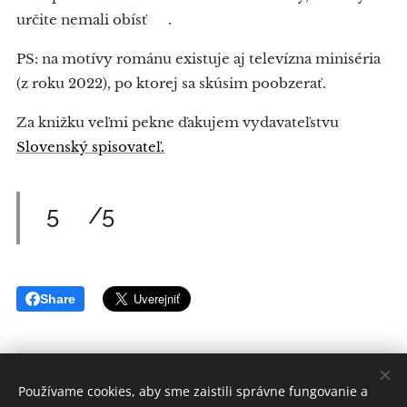
určite nemali obísť 😉.
PS: na motívy románu existuje aj televízna miniséria
(z roku 2022), po ktorej sa skúsim poobzerať.
Za knižku veľmi pekne ďakujem vydavateľstvu
Slovenský spisovateľ.
5⭐/5⭐
Share
Používame cookies, aby sme zaistili správne fungovanie a