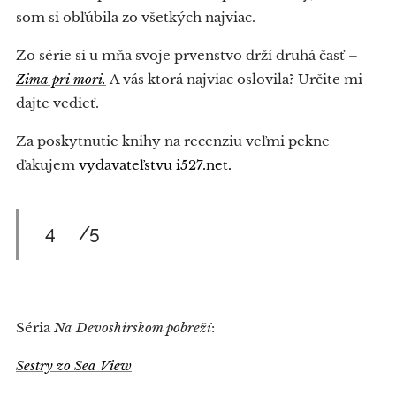
som si obľúbila zo všetkých najviac.
Zo série si u mňa svoje prvenstvo drží druhá časť –
Zima pri mori.
A vás ktorá najviac oslovila? Určite mi
dajte vedieť.
Za poskytnutie knihy na recenziu veľmi pekne
ďakujem
vydavateľstvu i527.net.
4⭐/5⭐
Séria
Na Devoshirskom pobreží
:
Sestry zo Sea View