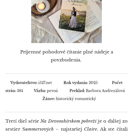
Príjemné pohodové čítanie plné nádeje a
povzbudenia.
Vydavateľstvo:
i527.net
Rok vydania:
2025
Počet
strán:
384
Väzba:
pevná
Preklad:
Barbora Andrezálová
Žáner:
historický romantický
Tretí diel série
Na Devonshirskom pobreží
je o ďalšej zo
sestier S
ummersových
– najstaršej
Claire
. Ak ste čítali