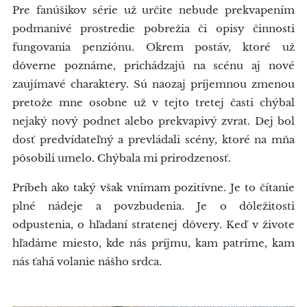
Pre fanúšikov série už určite nebude prekvapením
podmanivé prostredie pobrežia či opisy činnosti
fungovania penziónu. Okrem postáv, ktoré už
dôverne poznáme, prichádzajú na scénu aj nové
zaujímavé charaktery. Sú naozaj príjemnou zmenou
pretože mne osobne už v tejto tretej časti chýbal
nejaký nový podnet alebo prekvapivý zvrat. Dej bol
dosť predvídateľný a prevládali scény, ktoré na mňa
pôsobili umelo. Chýbala mi prirodzenosť.
Príbeh ako taký však vnímam pozitívne. Je to čítanie
plné nádeje a povzbudenia. Je o dôležitosti
odpustenia, o hľadaní stratenej dôvery. Keď v živote
hľadáme miesto, kde nás príjmu, kam patríme, kam
nás ťahá volanie nášho srdca.