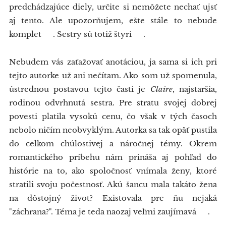
predchádzajúce diely, určite si nemôžete nechať ujsť
aj tento. Ale upozorňujem, ešte stále to nebude
komplet 😉. Sestry sú totiž štyri 😅.
Nebudem vás zaťažovať anotáciou, ja sama si ich pri
tejto autorke už ani nečítam. Ako som už spomenula,
ústrednou postavou tejto časti je
Claire
, najstaršia,
rodinou odvrhnutá sestra. Pre stratu svojej dobrej
povesti platila vysokú cenu, čo však v tých časoch
nebolo ničím neobvyklým. Autorka sa tak opäť pustila
do celkom chúlostivej a náročnej témy. Okrem
romantického príbehu nám prináša aj pohľad do
histórie na to, ako spoločnosť vnímala ženy, ktoré
stratili svoju počestnosť. Akú šancu mala takáto žena
na dôstojný život? Existovala pre ňu nejaká
"záchrana?". Téma je teda naozaj veľmi zaujímavá 👍.