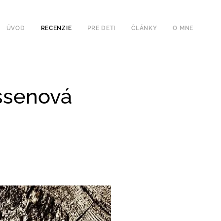
ÚVOD
RECENZIE
PRE DETI
ČLÁNKY
O MNE
assenová