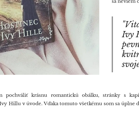
sa neviem d
"Vit
Ivy 
pevn
kvit
svoje
 pochváliť krásnu romantickú obálku, stránky s kap
vy Hillu v úvode. Vďaka tomuto všetkému som sa úplne d