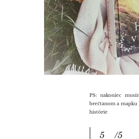
PS: nakoniec musím
brečtanom a mapku I
histórie 👍
5⭐/5⭐