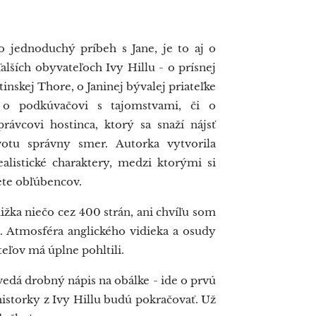
o jednoduchý príbeh s Jane, je to aj o
lších obyvateľoch Ivy Hillu - o prísnej
tinskej Thore, o Janinej bývalej priateľke
, o podkúvačovi s tajomstvami, či o
rávcovi hostinca, ktorý sa snaží nájsť
otu správny smer. Autorka vytvorila
ealistické charaktery, medzi ktorými si
ete obľúbencov.
žka niečo cez 400 strán, ani chvíľu som
a. Atmosféra anglického vidieka a osudy
eľov má úplne pohltili.
edá drobný nápis na obálke - ide o prvú
 historky z Ivy Hillu budú pokračovať. Už