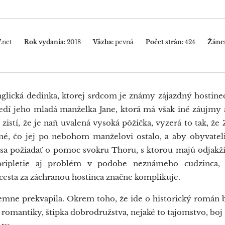
27.net
Rok vydania:
2018
Väzba:
pevná
Počet strán:
424
Žáner
anglická dedinka, ktorej srdcom je známy zájazdný hostin
edí jeho mladá manželka Jane, ktorá má však iné záujmy 
 zistí, že je naň uvalená vysoká pôžička, vyzerá to tak, že
dné, čo jej po nebohom manželovi ostalo, a aby obyvateli
 sa požiadať o pomoc svokru Thoru, s ktorou majú odjakži
pripletie aj problém v podobe neznámeho cudzinca,
 cesta za záchranou hostinca značne komplikuje.
emne prekvapila. Okrem toho, že ide o historický román b
k romantiky, štipka dobrodružstva, nejaké to tajomstvo, bo