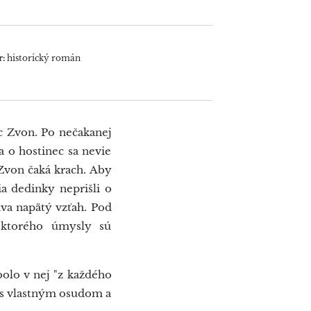
:
historický román
ec Zvon. Po nečakanej
a o hostinec sa nevie
 Zvon čaká krach. Aby
a dedinky neprišli o
va napätý vzťah. Pod
 ktorého úmysly sú
olo v nej "z každého
j s vlastným osudom a