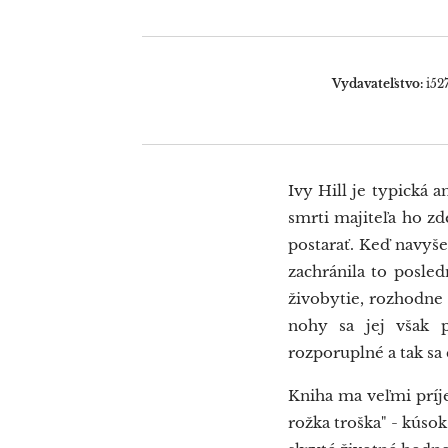
Vydavateľstvo:
i5
Ivy Hill je typická 
smrti majiteľa ho zd
postarať. Keď navyše
zachránila to posle
živobytie, rozhodne
nohy sa jej však 
rozporuplné a tak sa
Kniha ma veľmi príj
rožka troška" - kúso