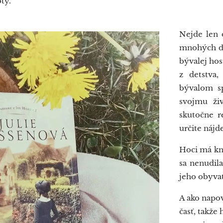
ty.
Nejde len 
mnohých ďa
bývalej hos
z detstva
bývalom sp
svojmu živ
skutočne r
určite nájd
Hoci má kni
sa nenudil
jeho obyvat
A ako napov
časť, takže