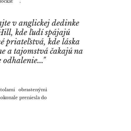
očkať 😊.
ajte v anglickej dedinke
Hill, kde ľudí spájajú
é priateľstvá, kde láska
ne a tajomstvá čakajú na
 odhalenie..."
itolami obrastenými
okonale preniesla do