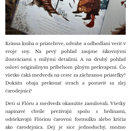
Krásna kniha o priateľstve, odvahe a odhodlaní veriť v
svoje sny. Na prvý pohľad zaujme šikovnými
ilustráciami s milými detailmi. A na druhý pohľad
osloví originálnym príbehom plným prekvapení. Čo
všetko čaká medveďa na ceste za záchranou priateľky?
Dokážu obaja prekonať strach a postaviť sa zlej
čarodejnici?
Deti si Flóru a medveďa okamžite zamilovali. Všetky
napínavé chvíle prežívajú spolu s hrdinami,
odriekavajú Flórinu čarovnú formulku alebo kričia
ako čarodejnica. Dej je síce jednoduchý, možno