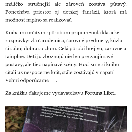
máličko stručnejší ale zároveň zostáva pútavý.
Ponecháva priestor aj detskej fantázii, ktorá má
možnosť naplno sa realizovať.
Kniha mi určitým spôsobom pripomenula klasické
rozprávky: zlá čarodejnica, čarovné predmety, kúzla
či súboj dobra so zlom. Celá pôsobí hrejivo, čarovne a
tajuplne. Deti ju zbožňujú nie len pre zaujímavé
postavy, ale tiež napínavé scény. Hoci sme si knihu
čítali už nespočetne krát, stále zostávajú v napätí.
Veľmi odporúčame 😉.
Za knižku ďakujeme vydavateľstvu
Fortuna Libri. ❤️