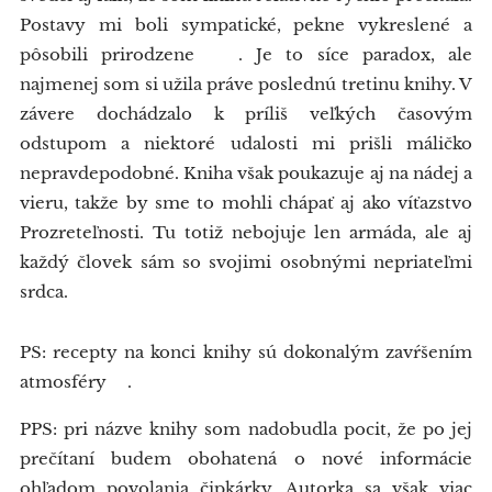
Postavy mi boli sympatické, pekne vykreslené a
pôsobili prirodzene 👍. Je to síce paradox, ale
najmenej som si užila práve poslednú tretinu knihy. V
závere dochádzalo k príliš veľkých časovým
odstupom a niektoré udalosti mi prišli máličko
nepravdepodobné. Kniha však poukazuje aj na nádej a
vieru, takže by sme to mohli chápať aj ako víťazstvo
Prozreteľnosti. Tu totiž nebojuje len armáda, ale aj
každý človek sám so svojimi osobnými nepriateľmi
srdca.
PS: recepty na konci knihy sú dokonalým zavŕšením
atmosféry😍.
PPS: pri názve knihy som nadobudla pocit, že po jej
prečítaní budem obohatená o nové informácie
ohľadom povolania čipkárky. Autorka sa však viac