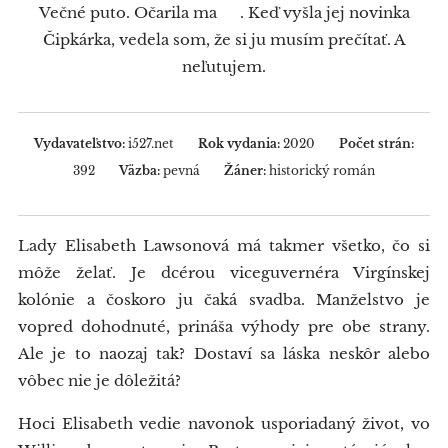
Večné puto. Očarila ma ❤. Keď vyšla jej novinka
Čipkárka, vedela som, že si ju musím prečítať. A
neľutujem.
Vydavateľstvo:
i527.net
Rok vydania:
2020
Počet strán:
392
Väzba:
pevná
Žáner:
historický román
Lady Elisabeth Lawsonová má takmer všetko, čo si
môže želať. Je dcérou viceguvernéra Virgínskej
kolónie a čoskoro ju čaká svadba. Manželstvo je
vopred dohodnuté, prináša výhody pre obe strany.
Ale je to naozaj tak? Dostaví sa láska neskôr alebo
vôbec nie je dôležitá?
Hoci Elisabeth vedie navonok usporiadaný život, vo