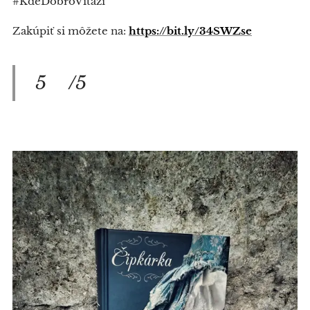
#KdeDobroViťazí
Zakúpiť si môžete na:
https://bit.ly/34SWZse
5⭐/5⭐