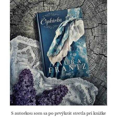
S autorkou som sa po prvýkrát stretla pri knižke