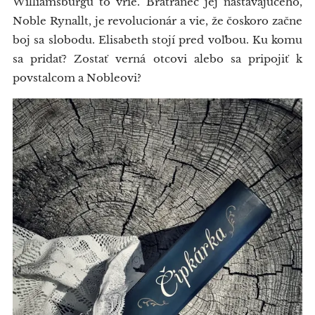
Williamsburgu to vrie. Bratranec jej nastávajúceho,
Noble Rynallt, je revolucionár a vie, že čoskoro začne
boj sa slobodu. Elisabeth stojí pred voľbou. Ku komu
sa pridať? Zostať verná otcovi alebo sa pripojiť k
povstalcom a Nobleovi?