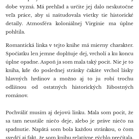
dobe vyzná. Má prehľad a určite jej dalo neskutočne
veľa práce, aby si naštudovala všetky tie historické
detaily. Atmosféra koloniálnej Virgínie ma úplne
pohltila.
Romantická linka v tejto knihe má mierny charakter.
Spočiatku len jemne doplňuje dej, vrcholí a ku koncu
úplne opadne. Aspoň ja som mala taký pocit. Nie je to
kniha, kde do poslednej stránky čakáte vrchol lásky
hlavných hrdinov a možno aj to ju robí trochu
odlišnou od ostatných historických ľúbostných
románov.
Pochváliť musím aj dejovú linku. Mala som pocit, že
sa tam neustále niečo deje, alebo je práve niečo na
spadnutie. Napätá som bola každou stránkou, o čom
svedčí aj fakt, že som knihu relatívne rýchlo prečítala.