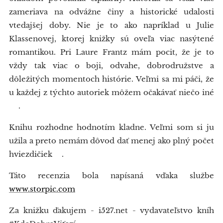
zameriava na odvážne činy a historické udalosti
vtedajšej doby. Nie je to ako napríklad u Julie
Klassenovej, ktorej knižky sú oveľa viac nasýtené
romantikou. Pri Laure Frantz mám pocit, že je to
vždy tak viac o boji, odvahe, dobrodružstve a
dôležitých momentoch histórie. Veľmi sa mi páči, že
u každej z týchto autoriek môžem očakávať niečo iné
❤.
Knihu rozhodne hodnotím kladne. Veľmi som si ju
užila a preto nemám dôvod dať menej ako plný počet
hviezdičiek😉.
Táto recenzia bola napísaná vďaka službe
www.storpic.com
Za knižku ďakujem - i527.net - vydavateľstvo kníh