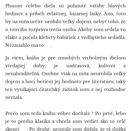
Plusom celého diela sú pohnuté vzťahy hlavých
hrdinov a príbeh zvláštnej, bizarnej lásky. Áno, toto
by na mňa určite urobilo veľký dojem, nebyť toho, že
o tom iba rozpráva tretia osoba. Akoby som sedela vo
vlaku a počula klebety babičiek z vedľajšieho sedadla.
Nezasiahlo ma to 😔.
Ja viem, kniha je pre mnohých vrcholným dielom
vtedajšej doby, je nadčasová, kultová a
nenahraditeľná. Osobne však na mňa neurobila veľký
dojem a hoci beriem jej hodnotu pre literatúru, taký
ten vynikajúci čitateľský zážitok som z nej rozhodne
nemala.
Prečo som teda knihu vôbec dočítala ? Po prvé, lebo
je to predsa klasika a chcela som vedieť ako to celé
skončí 😊. Po druhé, neustále som dúfala, že tá slúžka