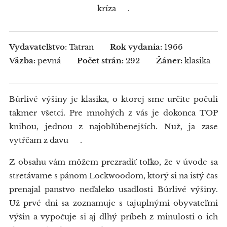
kríza 🙈.
Vydavateľstvo
: Tatran
Rok vydania:
1966
Väzba:
pevná
Počet strán:
292
Žáner:
klasika
Búrlivé výšiny je klasika, o ktorej sme určite počuli
takmer všetci. Pre mnohých z vás je dokonca TOP
knihou, jednou z najobľúbenejších. Nuž, ja zase
vytŕčam z davu 🤷‍♀.
Z obsahu vám môžem prezradiť toľko, že v úvode sa
stretávame s pánom Lockwoodom, ktorý si na istý čas
prenajal panstvo neďaleko usadlosti Búrlivé výšiny.
Už prvé dni sa zoznamuje s tajuplnými obyvateľmi
výšin a vypočuje si aj dlhý príbeh z minulosti o ich