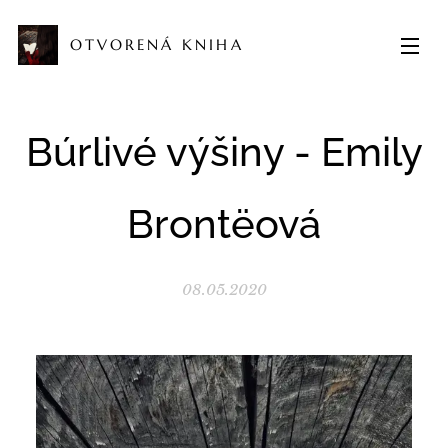
OTVORENÁ KNIHA
Búrlivé výšiny - Emily
Brontëová
08.05.2020