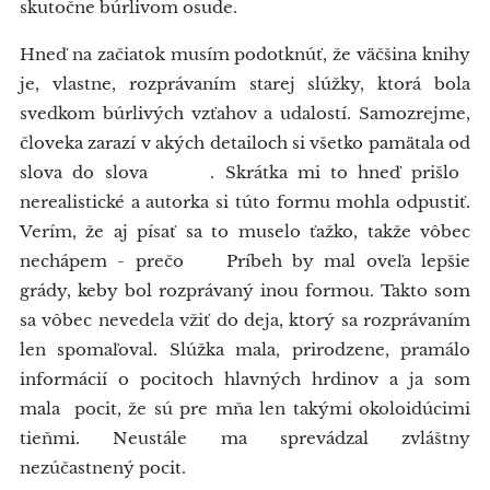
skutočne búrlivom osude.
Hneď na začiatok musím podotknúť, že väčšina knihy
je, vlastne, rozprávaním starej slúžky, ktorá bola
svedkom búrlivých vzťahov a udalostí. Samozrejme,
človeka zarazí v akých detailoch si všetko pamätala od
slova do slova 🤦‍♀😂. Skrátka mi to hneď prišlo
nerealistické a autorka si túto formu mohla odpustiť.
Verím, že aj písať sa to muselo ťažko, takže vôbec
nechápem - prečo❓ Príbeh by mal oveľa lepšie
grády, keby bol rozprávaný inou formou. Takto som
sa vôbec nevedela vžiť do deja, ktorý sa rozprávaním
len spomaľoval. Slúžka mala, prirodzene, pramálo
informácií o pocitoch hlavných hrdinov a ja som
mala pocit, že sú pre mňa len takými okoloidúcimi
tieňmi. Neustále ma sprevádzal zvláštny
nezúčastnený pocit.