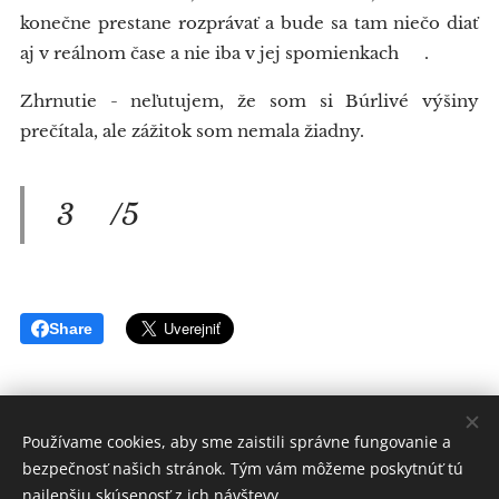
konečne prestane rozprávať a bude sa tam niečo diať
aj v reálnom čase a nie iba v jej spomienkach 😀.
Zhrnutie - neľutujem, že som si Búrlivé výšiny
prečítala, ale zážitok som nemala žiadny.
3⭐/5⭐
Share
Používame cookies, aby sme zaistili správne fungovanie a
bezpečnosť našich stránok. Tým vám môžeme poskytnúť tú
Otvorená kniha - knižný blog
najlepšiu skúsenosť z ich návštevy.